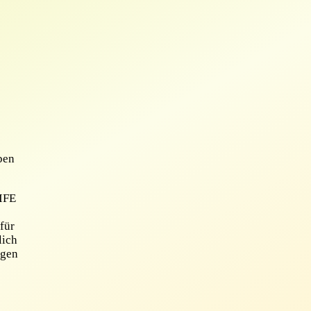
ben
LIFE
für
lich
egen