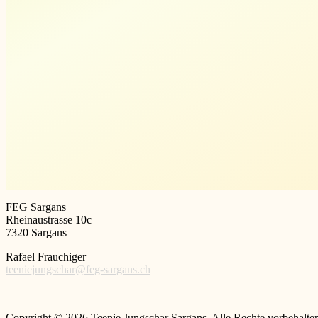
FEG Sargans
Rheinaustrasse 10c
7320 Sargans
Rafael Frauchiger
teeniejungschar@feg-sargans.ch
Copyright © 2026 Teenie Jungschar Sargans. Alle Rechte vorbehalte