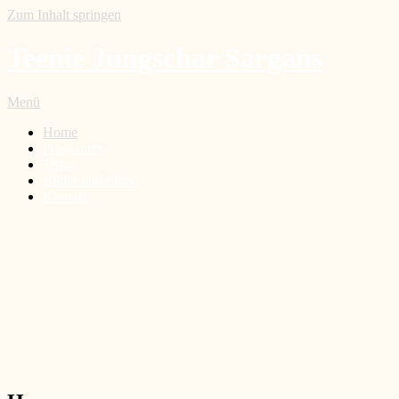
Zum Inhalt springen
Teenie Jungschar Sargans
Menü
Home
Programm
Team
Bilder und Filme
Kontakt